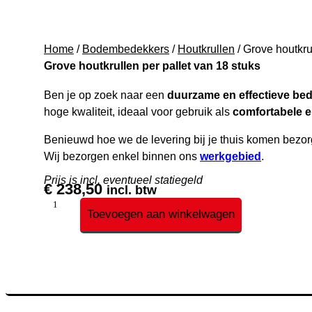
Home
/
Bodembedekkers
/
Houtkrullen
/ Grove houtkru
Grove houtkrullen per pallet van 18 stuks
Ben je op zoek naar een
duurzame en effectieve be
hoge kwaliteit, ideaal voor gebruik als
comfortabele 
Benieuwd hoe we de levering bij je thuis komen bez
Wij bezorgen enkel binnen ons
werkgebied
.
Prijs is incl. eventueel statiegeld
€
238,50
incl. btw
Grove
Toevoegen aan winkelwagen
houtkrullen
per
pallet
van
18
stuks
aantal