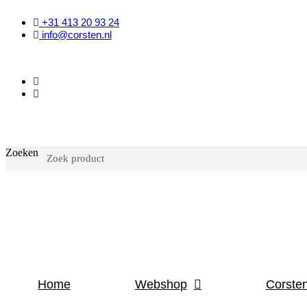
Ga
+31 413 20 93 24
naar
info@corsten.nl
de
inhoud
Zoeken
Home
Webshop
Corste