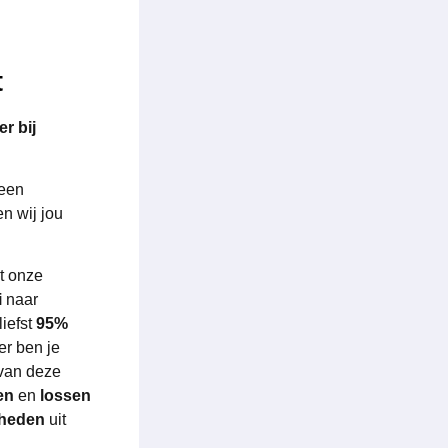
t
r bij
 een
n wij jou
et onze
i
naar
liefst
95%
er ben je
van deze
en
en
lossen
mheden
uit