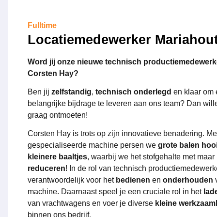
Fulltime
Locatiemedewerker Mariahou
Word jij onze nieuwe technisch productiemedewerke
Corsten Hay?
Ben jij
zelfstandig
,
technisch onderlegd
en klaar om
belangrijke bijdrage te leveren aan ons team? Dan wille
graag ontmoeten!
Corsten Hay is trots op zijn innovatieve benadering. M
gespecialiseerde machine persen we
grote balen hoo
kleinere baaltjes
, waarbij we het stofgehalte met maar 
reduceren
! In de rol van technisch productiemedewerk
verantwoordelijk voor het
bedienen
en
onderhouden
machine. Daarnaast speel je een cruciale rol in het
lad
van vrachtwagens en voer je diverse
kleine werkzaa
binnen ons bedrijf.