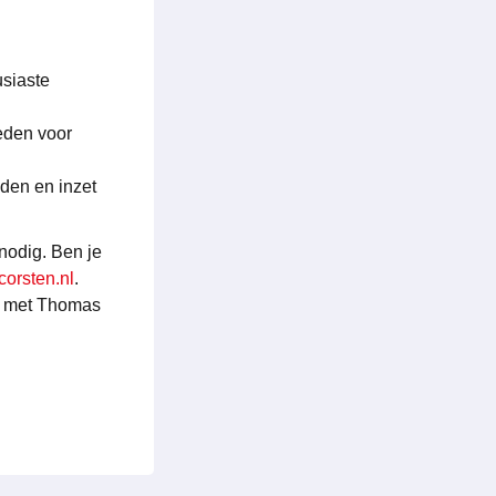
siaste
eden voor
eden en inzet
 nodig. Ben je
corsten.nl
.
en met Thomas